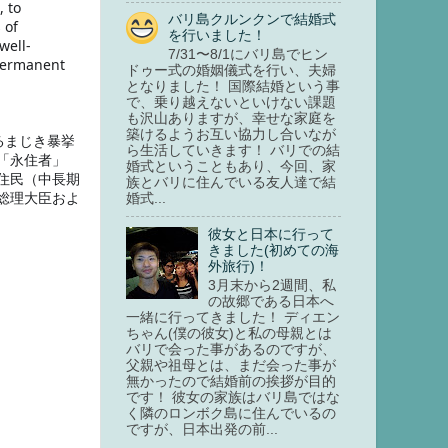
 to 
バリ島クルンクンで結婚式
of 
を行いました！
well-
7/31〜8/1にバリ島でヒン
permanent 
ドゥー式の婚姻儀式を行い、夫婦
となりました！ 国際結婚という事
で、乗り越えないといけない課題
も沢山ありますが、幸せな家庭を
築けるようお互い協力し合いなが
るまじき暴挙
ら生活していきます！ バリでの結
「永住者」
婚式ということもあり、今回、家
住民（中長期
族とバリに住んでいる友人達で結
総理大臣およ
婚式...
彼女と日本に行って
きました(初めての海
外旅行)！
3月末から2週間、私
の故郷である日本へ
一緒に行ってきました！ ディエン
ちゃん(僕の彼女)と私の母親とは
バリで会った事があるのですが、
父親や祖母とは、まだ会った事が
無かったので結婚前の挨拶が目的
です！ 彼女の家族はバリ島ではな
く隣のロンボク島に住んでいるの
ですが、日本出発の前...