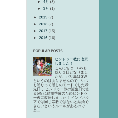
►
4月
(3)
►
3月
(1)
►
2019
(7)
►
2018
(7)
►
2017
(15)
►
2016
(16)
POPULAR POSTS
ヒンドゥー教に改宗
しました！
こんにちは！GWも
残り２日となりまし
たが、バリ島はGW
というのはありませんので、いつ
も通りって感じのモードでした😅
先日 、ヒンドゥー教の誕生日であ
る5/5 に結婚準備のためヒンドゥ
ー教に改宗しました！ インドネシ
アでは同じ宗教ではないと結婚で
きないというルールがあるので
奥...