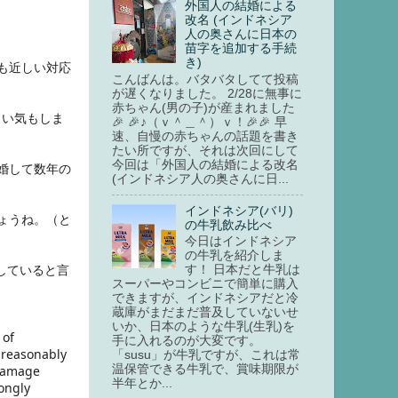
外国人の結婚による
改名 (インドネシア
人の奥さんに日本の
苗字を追加する手続
き)
も近しい対応
こんばんは。バタバタしてて投稿
が遅くなりました。 2/28に無事に
赤ちゃん(男の子)が産まれました
しい気もしま
🎉 🎉♪（ｖ＾＿＾）ｖ！🎉🎉 早
速、自慢の赤ちゃんの話題を書き
たい所ですが、それは次回にして
今回は「外国人の結婚による改名
婚して数年の
(インドネシア人の奥さんに日...
インドネシア(バリ)
ょうね。（と
の牛乳飲み比べ
今日はインドネシア
の牛乳を紹介しま
していると言
す！ 日本だと牛乳は
スーパーやコンビニで簡単に購入
できますが、インドネシアだと冷
蔵庫がまだまだ普及していないせ
いか、日本のような牛乳(生乳)を
of 
手に入れるのが大変です。
 reasonably 
「susu」が牛乳ですが、これは常
damage 
温保管できる牛乳で、賞味期限が
半年とか...
ongly 