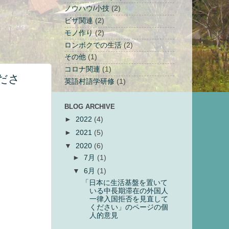
ノウハウ/小技
(2)
ビザ関連
(2)
モノ作り
(2)
ロンボクでの生活
(2)
その他
(1)
コロナ関連
(1)
ださ
英語村語学研修
(1)
BLOG ARCHIVE
►
2022
(4)
►
2021
(5)
▼
2020
(6)
►
7月
(1)
▼
6月
(1)
「日本に生活基盤を置いて
いる中長期滞在の外国人
一律入国拒否を見直して
ください」のページの個
人的意見