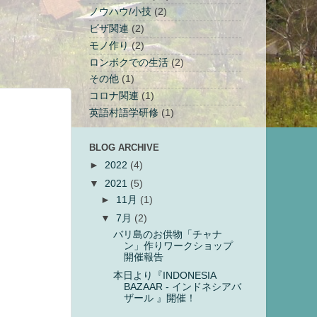
ノウハウ/小技
(2)
ビザ関連
(2)
モノ作り
(2)
ロンボクでの生活
(2)
その他
(1)
コロナ関連
(1)
英語村語学研修
(1)
BLOG ARCHIVE
►
2022
(4)
▼
2021
(5)
►
11月
(1)
▼
7月
(2)
バリ島のお供物「チャナ
ン」作りワークショップ
開催報告
本日より『INDONESIA
BAZAAR - インドネシアバ
ザール 』開催！