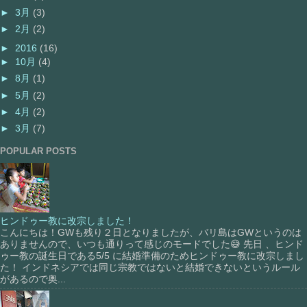
►
3月
(3)
►
2月
(2)
►
2016
(16)
►
10月
(4)
►
8月
(1)
►
5月
(2)
►
4月
(2)
►
3月
(7)
POPULAR POSTS
ヒンドゥー教に改宗しました！
こんにちは！GWも残り２日となりましたが、バリ島はGWというのは
ありませんので、いつも通りって感じのモードでした😅 先日 、ヒンド
ゥー教の誕生日である5/5 に結婚準備のためヒンドゥー教に改宗しまし
た！ インドネシアでは同じ宗教ではないと結婚できないというルール
があるので奥...