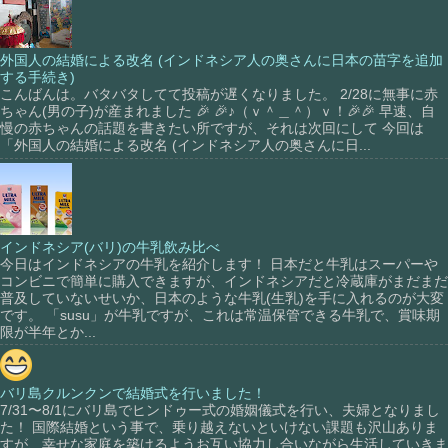
外国人の結婚による改名 (インドネシア人の奥さんに日本の苗字を追加
する手続き)
こんばんは。バタバタしてて投稿が遅くなりました。 2/28に無事に赤
ちゃん(男の子)が産まれました 🎉 🎉♪（ｖ＾＿＾）ｖ！🎉🎉 早速、自
慢の赤ちゃんの話題を書きたい所ですが、それは次回にして 今回は
「外国人の結婚による改名 (インドネシア人の奥さんに日...
インドネシア(バリ)の牛乳飲み比べ
今日はインドネシアの牛乳を紹介します！ 日本だと牛乳はスーパーや
コンビニで簡単に購入できますが、インドネシアだと冷蔵庫がまだまだ
普及していないせいか、日本のような牛乳(生乳)を手に入れるのが大変
です。 「susu」が牛乳ですが、これは常温保管できる牛乳で、賞味期
限が半年とか...
バリ島クルンクンで結婚式を行いました！
7/31〜8/1にバリ島でヒンドゥー式の婚姻儀式を行い、夫婦となりまし
た！ 国際結婚という事で、乗り越えないといけない課題も沢山ありま
すが、幸せな家庭を築けるようお互い協力し合いながら生活していきま